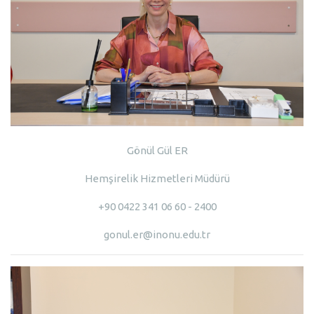
Gönül Gül ER
Hemşirelik Hizmetleri Müdürü
+90 0422 341 06 60 - 2400
gonul.er@inonu.edu.tr