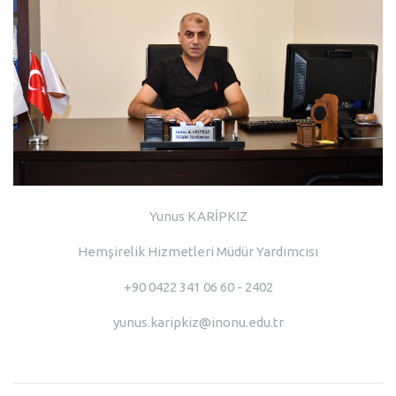
Yunus KARİPKIZ
Hemşirelik Hizmetleri Müdür Yardımcısı
+90 0422 341 06 60 - 2402
yunus.karipkiz@inonu.edu.tr