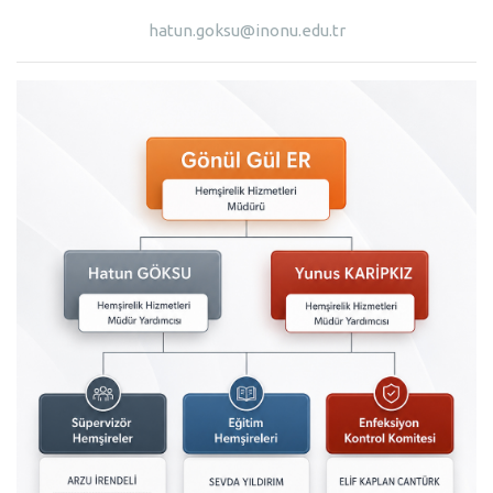
hatun.goksu@inonu.edu.tr