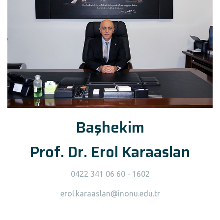
Başhekim
Prof. Dr. Erol Karaaslan
0422 341 06 60 - 1602
erol.karaaslan@inonu.edu.tr