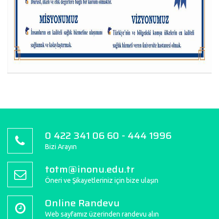
0 422 341 06 60 - 444 1996
Bizi Arayın
totm@inonu.edu.tr
Öneri ve Şikayetleriniz için bize ulaşın
Online Randevu
Web sayfamız üzerinden randevu alın