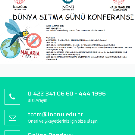
0 422 341 06 60 - 444 1996
Bizi Arayın
totm@inonu.edu.tr
Öneri ve Şikayetleriniz için bize ulaşın