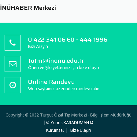
İNÜHABER Merkezi
0 422 341 06 60 - 444 1996
Bizi Arayın
totm@inonu.edu.tr
Öneri ve Şikayetleriniz için bize ulaşın
Online Randevu
Web sayfamız üzerinden randevu alın
Copyright © 2022 Turgut Özal Tıp Merkezi - Bilgi İşlem Müdürlüğü
| © Yunus KARADUMAN ©
Kurumsal
Bize Ulaşın