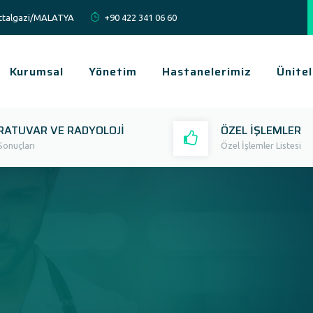
Battalgazi/MALATYA
+90 422 341 06 60
Kurumsal
Yönetim
Hastanelerimiz
Ünitel
RATUVAR VE RADYOLOJİ
ÖZEL İŞLEMLER
Sonuçları
Özel İşlemler Listesi