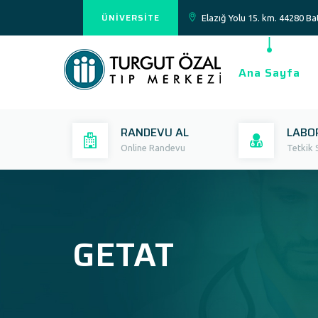
ÜNİVERSİTE
Elazığ Yolu 15. km. 44280 
Ana Sayfa
RANDEVU AL
LABO
Online Randevu
Tetkik 
GETAT