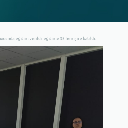
snda eğitim verildi. eğitime 35 hemşire katıldı.