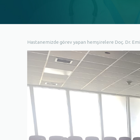
Hastanemizde görev yapan hemşirelere Doç. Dr. Emine