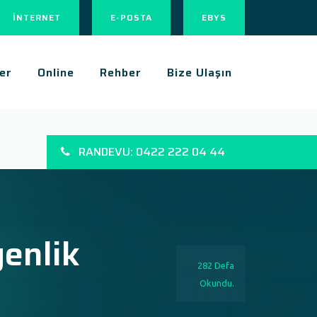
İNTERNET
E-POSTA
EBYS
er
Online
Rehber
Bize Ulaşın
RANDEVU: 0422 222 04 44
enlik
282 Defa
Okundu.