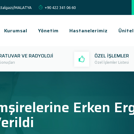
Battalgazi/MALATYA
+90 422 341 06 60
Kurumsal
Yönetim
Hastanelerimiz
Ünitel
RATUVAR VE RADYOLOJİ
ÖZEL İŞLEMLER
Sonuçları
Özel İşlemler Listesi
şirelerine Erken Erg
erildi