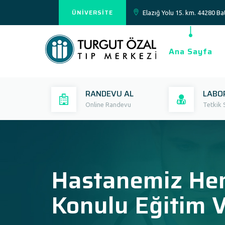
ÜNİVERSİTE
Elazığ Yolu 15. km. 44280 
Ana Sayfa
RANDEVU AL
LABO
Online Randevu
Tetkik 
Hastanemiz Hem
Konulu Eğitim V