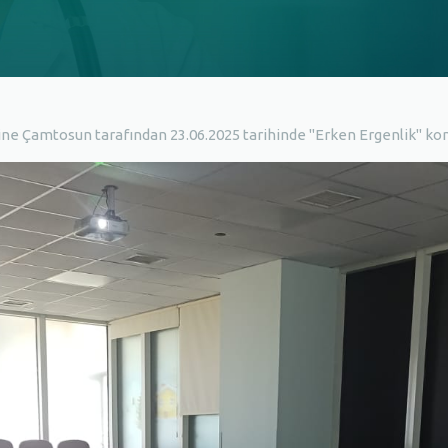
 Çamtosun tarafından 23.06.2025 tarihinde "Erken Ergenlik" konuu