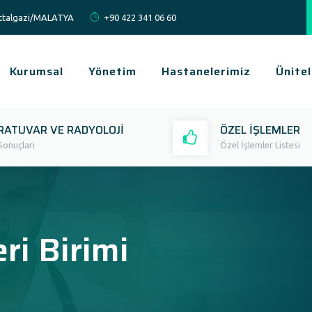
Battalgazi/MALATYA
+90 422 341 06 60
Kurumsal
Yönetim
Hastanelerimiz
Ünitel
RATUVAR VE RADYOLOJİ
ÖZEL İŞLEMLER
Sonuçları
Özel İşlemler Listesi
ri Birimi