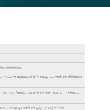
sını sağlamak.
 kumaşların dikilmesi için onay vermek ve dikimevi
ması ve ütülenmesi için çamaşırhanenin etkin bir
onay verip gerekli alt yapıyı sağlamak.