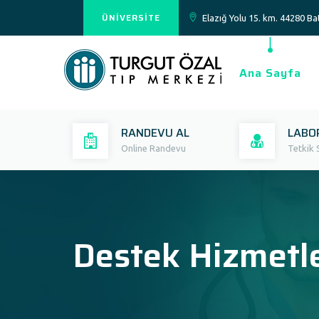
ÜNİVERSİTE
Elazığ Yolu 15. km. 44280 
Ana Sayfa
RANDEVU AL
LABO
Online Randevu
Tetkik 
Destek Hizmetle