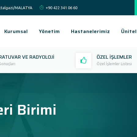
Battalgazi/MALATYA
+90 422 341 06 60
Kurumsal
Yönetim
Hastanelerimiz
Ünitel
RATUVAR VE RADYOLOJİ
ÖZEL İŞLEMLER
Sonuçları
Özel İşlemler Listesi
ri Birimi