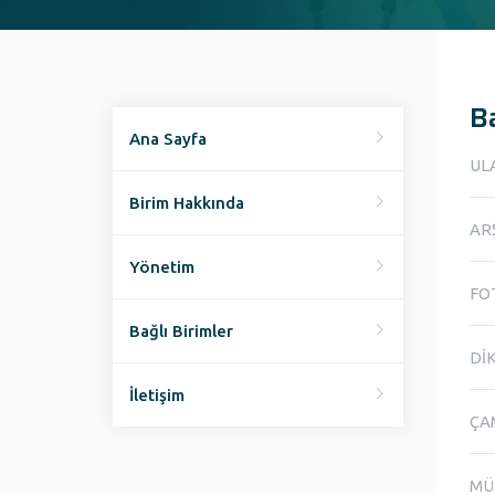
Ba
Ana Sayfa
UL
Birim Hakkında
AR
Yönetim
FO
Bağlı Birimler
Dİ
İletişim
ÇA
MÜ