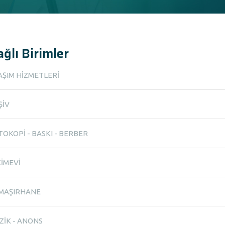
ğlı Birimler
AŞIM HİZMETLERİ
ŞİV
TOKOPİ - BASKI - BERBER
KİMEVİ
MAŞIRHANE
ZİK - ANONS